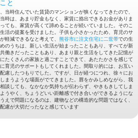
たこと
、当時住んでいた賃貸のマンションが狭くなってきたので、
当時は、あまり貯金もなく、家賃に捻出できるお金がありま
っても、家賃が高くて諦めることが続いていました。そのこ
生活の提案を受けました。子供も小さかったため、育児のサ
が軽減できるなと考えて、
熊谷市に注文住宅に二世帯
での生
めのうちは、新しい生活が始まったこともあり、すべてが新
共働きだったこともあり、あまり親と生活をしてきた記憶が
にたくさんの家族と過ごすことできて、あたたかさを感じて
に育児のサポートもしてくれました。間取り的には、お互い
配慮したつもりでした。ですが、日が経つにつれ、徐々にお
しまうような場面がでてきました。唇をかみしめながら、我
相談しても、なかなか気持ちが伝わらず、やきもきしてしま
ようやく、ちょうどいい距離感で付き合いができるようにな
うえで問題になるのは、建物などの構造的な問題ではなく、
配慮が大切だったなと感じています