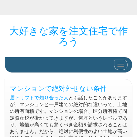
大好きな家を注文住宅で作
ろう
ナビゲ
マンションで絶対外せない条件
眉下リフトで知り合った人
とも話したことがあります
が、マンションと一戸建ての絶対的な違いって、土地
の所有面積です。マンションの場合、区分所有権で固
定資産税が掛かってきますが、何坪というレベルであ
り、地価が高くても驚くべき金額を請求されることは
ありません。だから、絶対に利便性のよい土地が高い