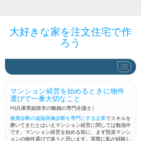
大好きな家を注文住宅で作
ろう
ナビゲ
マンション経営を始めるときに物件
選びで一番大切なこと
PR|兵庫県姫路市の離婚の専門弁護士 |
健康診断の遠隔画像診断を専門にする企業
でスキルを
磨いてきたとはいえマンション経営に関しては勉強中
です。マンション経営を始める前に、まず投資マンシ
ョンの物件選びで迷うと思います。実際に私が経験し