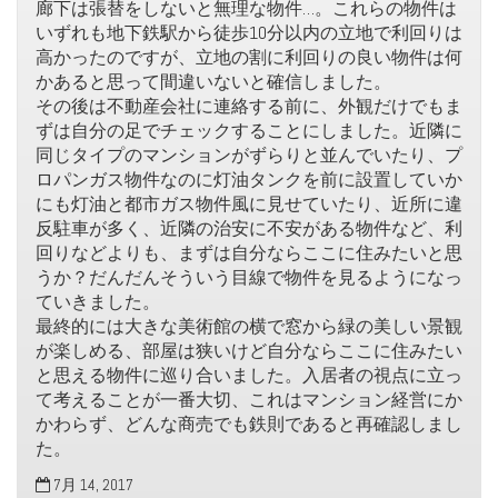
廊下は張替をしないと無理な物件…。これらの物件は
いずれも地下鉄駅から徒歩10分以内の立地で利回りは
高かったのですが、立地の割に利回りの良い物件は何
かあると思って間違いないと確信しました。
その後は不動産会社に連絡する前に、外観だけでもま
ずは自分の足でチェックすることにしました。近隣に
同じタイプのマンションがずらりと並んでいたり、プ
ロパンガス物件なのに灯油タンクを前に設置していか
にも灯油と都市ガス物件風に見せていたり、近所に違
反駐車が多く、近隣の治安に不安がある物件など、利
回りなどよりも、まずは自分ならここに住みたいと思
うか？だんだんそういう目線で物件を見るようになっ
ていきました。
最終的には大きな美術館の横で窓から緑の美しい景観
が楽しめる、部屋は狭いけど自分ならここに住みたい
と思える物件に巡り合いました。入居者の視点に立っ
て考えることが一番大切、これはマンション経営にか
かわらず、どんな商売でも鉄則であると再確認しまし
た。
7月 14, 2017