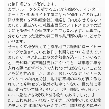
た物件選びをご紹介します。
まずSNSデータを分析することから始めて、インター
ネットの不動産サイトで気になった物件（この時は利
回り重視）を不動産会社に連絡して内見させてもらい
ました。親戚がいる札幌市西区のフォトスタジオの近
くにある物件とか日本中どこでも見れます。写真では
分からなかった近所の雰囲気や共用部の臭いなどが分
かります。
せっかく立地が良くても旗竿地で広範囲にロードヒー
ティグが施されていた物件。利回りは20％を超えてい
ましたが、それ以上に冬の光熱費が恐ろしくかかるこ
と、売却時に旗竿地は売れにくいこと、駐車場に車を
入れる際は必ずバックで入れなければならないことな
どを聞き辞めました。また、おしゃれなデザイナーズ
マンションの内見では、地下駐車場の屋根が低く作ら
れていて今時セダン以外が駐車できない、目の前に電
車が走っていて騒音がひどい、地下鉄駅から5分とい
いつつ急な坂を3分以上登る物件もありました。ま
た、これもおしゃれなデザイナーズ物件でしたが動物
の臭いが共用部に染み込んでいて、絨毯敷きの階段や