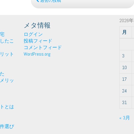
を
過去の投稿
選
ぶ
2026
時
メタ情報
の
月
よ
宅
ログイン
い
したこ
投稿フィード
ポ
コメントフィード
イ
リット
WordPress.org
3
ン
ト
10
と
た
17
は
メリッ
24
31
トとは
« 3月
件選び