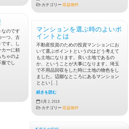
税
カテゴリー
収益物件
に
お
理
す
マンションを選ぶ時のよいポ
す
きなのです
め
イントとは
の一つ、古
の
きです。し
不動産投資のための投資マンションにお
ア
ーカーに頼
いて選ぶポイントというのはどう考えて
パ
もちゃのよ
も土地になります。良い土地であるの
ー
不服でし
か、ということが大事になります。埼玉
ト
で不用品回収をした時に土地の物色をし
経
ました。辺鄙なところにあるマンション
営
ととい […]
続きを読む
マ
5月 2, 2018
ン
カテゴリー
収益物件
シ
ョ
ン