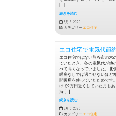
検
[…]
討
し
続きを読む
た
ガ
3月 5, 2020
こ
ス
カテゴリー
エコ住宅
と
代
が
一
エコ住宅で電気代節
切
か
エコ住宅ではない熊谷市の木
か
でいたとき、冬の電気代が他
ら
べて高くなっていました。北
な
暖房なしでは過ごせないほど
い
間暖房を使っていたためです
な
けで2万円近くしていた月もあ
ど
海 […]
の
メ
続きを読む
リ
エ
3月 5, 2020
ッ
コ
カテゴリー
エコ住宅
ト