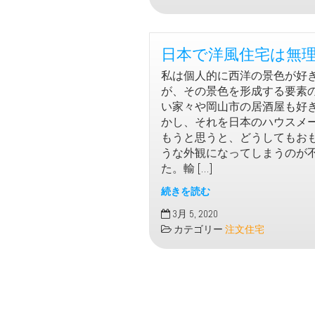
住
宅
で
日本で洋風住宅は無
電
気
私は個人的に西洋の景色が好
代
が、その景色を形成する要素
節
い家々や岡山市の居酒屋も好
約
かし、それを日本のハウスメ
もうと思うと、どうしてもお
うな外観になってしまうのが
た。輸 […]
続きを読む
日
3月 5, 2020
本
カテゴリー
注文住宅
で
洋
風
住
宅
は