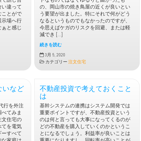
家
食い違って
の、岡山市の焼き鳥屋の近くが良いとい
を
むことがで
う要望が出ました。特にそれで何がどう
建
展示場へ行
なるというものでもなかったのですが、
て
なぁと感じ
今思えばケガのリスクを回避、または軽
ま
減でき […]
し
た
続きを読む
注
3月 5, 2020
文
カテゴリー
注文住宅
住
宅
で
ないなど
不動産投資で考えておくこと
階
段
は
に
力代行を外注
基幹システムの連携はシステム開発では
踊
調べてみま
重要ポイントですが、不動産投資という
り
注文住宅の
のは何と言っても大事になってくるのが
場
べてを電気
どの不動産を購入していくのかというこ
を
ギーすべて
とになるでしょう。利益率が良いことは
作
的な家庭は
重要になりますし、回転率が高いことが