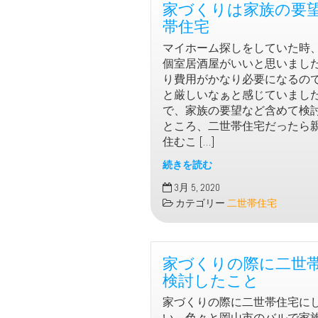
家づくりは家族の要
帯住宅
マイホーム探しをしていた時
個室居酒屋がいいと思いまし
り費用がかなり必要になるの
と厳しいなぁと感じていまし
で、家族の要望など含めて検
ところ、二世帯住宅だったら
住むこ […]
続きを読む
家
3月 5, 2020
づ
カテゴリー
二世帯住宅
く
り
は
家づくりの際に二世
家
族
検討したこと
の
家づくりの際に二世帯住宅に
要
い、色々と岡山市のバルで家