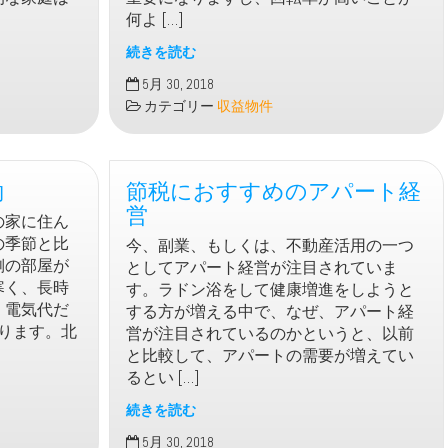
っ
何よ […]
た
メ
続きを読む
リ
不
5月 30, 2018
ッ
動
カテゴリー
収益物件
ト
産
投
資
約
節税におすすめのアパート経
で
考
営
の家に住ん
え
の季節と比
今、副業、もしくは、不動産活用の一つ
て
側の部屋が
としてアパート経営が注目されていま
お
寒く、長時
す。ラドン浴をして健康増進をしようと
く
。電気代だ
する方が増える中で、なぜ、アパート経
こ
ります。北
営が注目されているのかというと、以前
と
と比較して、アパートの需要が増えてい
は
るとい […]
続きを読む
節
5月 30, 2018