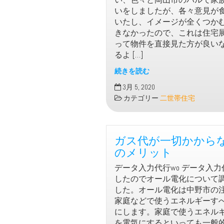
望
いをしましたが、各々意見が
で
いたし、イメージが全くつか
二
きなかったので、これは住宅
世
って物件を直接見た方が良い
帯
るよ […]
住
宅
続きを読む
家
3月 5, 2020
づ
カテゴリー
二世帯住宅
く
り
の
ガス代が一切かから
際
に
のメリット
二
データ入力代行wo データ入
世
したのでオール電化について
帯
した。オール電化は中野市の
住
家庭などで使うエネルギーす
宅
にします。家庭で使うエネル
で
を電気にするといっても一般