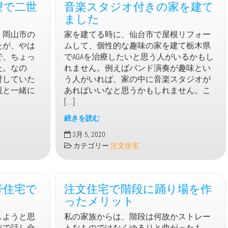
望で二世
音楽スタジオ付きの家を建て
ました
、岡山市の
家を建てる時に、仙台市で屋根リフォー
たが、やは
ムして、個性的な趣味の家を建て栃木県
で、ちょっ
でAGAを治療したいと思う人がいるかもし
た。なの
れません。例えばバンド演奏が趣味とい
討していた
う人がいれば、家の中に音楽スタジオが
親と一緒に
あればいいなと思うかもしれません。こ
[…]
続きを読む
音
3月 5, 2020
楽
カテゴリー
注文住宅
ス
タ
ジ
帯住宅で
注文住宅で階段に踊り場を作
オ
付
ったメリット
き
しようと思
私の家族からは、階段は何故かストレー
の
族で話し合
トなものではなくゆるりと曲がったも