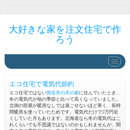
大好きな家を注文住宅で作
ろう
ナビゲ
エコ住宅で電気代節約
エコ住宅ではない
熊谷市の木の家
に住んでいたとき、
冬の電気代が他の季節と比べて高くなっていました。
北側の部屋が暖房なしでは過ごせないほど寒く、長時
間暖房を使っていたためです。電気代だけで2万円近
くしていた月もあります。北海道なら冬の電気代はこ
れくらいでも不思議ではないのかもしれませんが、関