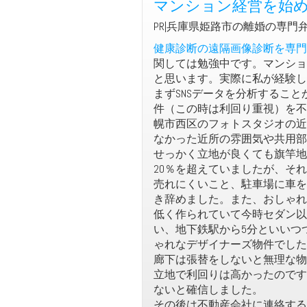
マンション経営を始
PR|兵庫県姫路市の離婚の専門弁
健康診断の遠隔画像診断を専門
関しては勉強中です。マンショ
と思います。実際に私が経験し
まずSNSデータを分析するこ
件（この時は利回り重視）を不
幌市西区のフォトスタジオの近
なかった近所の雰囲気や共用部
せっかく立地が良くても旗竿地
20％を超えていましたが、そ
売れにくいこと、駐車場に車を
き辞めました。また、おしゃれ
低く作られていて今時セダン以
い、地下鉄駅から5分といいつ
ゃれなデザイナーズ物件でした
廊下は張替をしないと無理な物
立地で利回りは高かったのです
ないと確信しました。
その後は不動産会社に連絡する