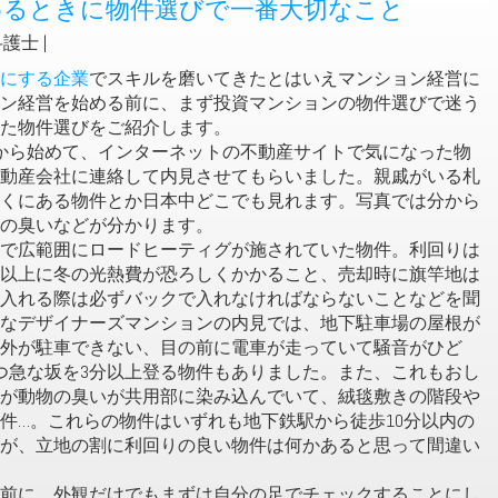
めるときに物件選びで一番大切なこと
護士 |
にする企業
でスキルを磨いてきたとはいえマンション経営に
ン経営を始める前に、まず投資マンションの物件選びで迷う
た物件選びをご紹介します。
とから始めて、インターネットの不動産サイトで気になった物
動産会社に連絡して内見させてもらいました。親戚がいる札
くにある物件とか日本中どこでも見れます。写真では分から
の臭いなどが分かります。
で広範囲にロードヒーティグが施されていた物件。利回りは
れ以上に冬の光熱費が恐ろしくかかること、売却時に旗竿地は
入れる際は必ずバックで入れなければならないことなどを聞
なデザイナーズマンションの内見では、地下駐車場の屋根が
外が駐車できない、目の前に電車が走っていて騒音がひど
つ急な坂を3分以上登る物件もありました。また、これもおし
が動物の臭いが共用部に染み込んでいて、絨毯敷きの階段や
件…。これらの物件はいずれも地下鉄駅から徒歩10分以内の
が、立地の割に利回りの良い物件は何かあると思って間違い
前に、外観だけでもまずは自分の足でチェックすることにし