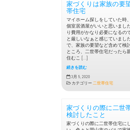
家づくりは家族の要
帯住宅
マイホーム探しをしていた時
個室居酒屋がいいと思いまし
り費用がかなり必要になるの
と厳しいなぁと感じていまし
で、家族の要望など含めて検
ところ、二世帯住宅だったら
住むこ […]
続きを読む
家
3月 5, 2020
づ
カテゴリー
二世帯住宅
く
り
は
家づくりの際に二世
家
族
検討したこと
の
家づくりの際に二世帯住宅に
要
い、色々と岡山市のバルで家