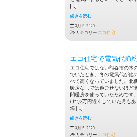
検
[…]
討
し
続きを読む
た
ガ
3月 5, 2020
こ
ス
カテゴリー
エコ住宅
と
代
が
一
エコ住宅で電気代節
切
か
エコ住宅ではない熊谷市の木
か
でいたとき、冬の電気代が他
ら
べて高くなっていました。北
な
暖房なしでは過ごせないほど
い
間暖房を使っていたためです
な
けで2万円近くしていた月もあ
ど
海 […]
の
メ
続きを読む
リ
エ
3月 5, 2020
ッ
コ
カテゴリー
エコ住宅
ト