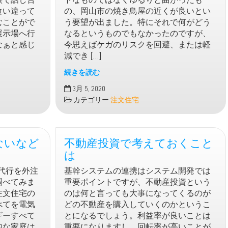
家
食い違って
の、岡山市の焼き鳥屋の近くが良いとい
を
むことがで
う要望が出ました。特にそれで何がどう
建
展示場へ行
なるというものでもなかったのですが、
て
なぁと感じ
今思えばケガのリスクを回避、または軽
ま
減でき […]
し
た
続きを読む
注
3月 5, 2020
文
カテゴリー
注文住宅
住
宅
で
ないなど
不動産投資で考えておくこと
階
段
は
に
力代行を外注
基幹システムの連携はシステム開発では
踊
調べてみま
重要ポイントですが、不動産投資という
り
注文住宅の
のは何と言っても大事になってくるのが
場
べてを電気
どの不動産を購入していくのかというこ
を
ギーすべて
とになるでしょう。利益率が良いことは
作
的な家庭は
重要になりますし、回転率が高いことが