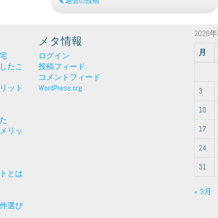
を
過去の投稿
選
ぶ
2026
時
メタ情報
の
月
よ
宅
ログイン
い
したこ
投稿フィード
ポ
コメントフィード
イ
リット
WordPress.org
3
ン
ト
10
と
た
17
は
メリッ
24
31
トとは
« 3月
件選び