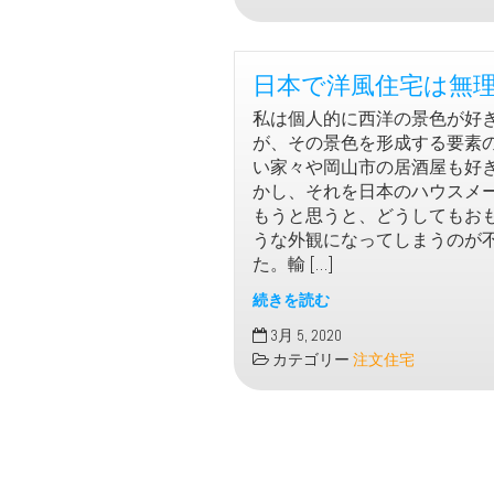
住
宅
で
日本で洋風住宅は無
電
気
私は個人的に西洋の景色が好
代
が、その景色を形成する要素
節
い家々や岡山市の居酒屋も好
約
かし、それを日本のハウスメ
もうと思うと、どうしてもお
うな外観になってしまうのが
た。輸 […]
続きを読む
日
3月 5, 2020
本
カテゴリー
注文住宅
で
洋
風
住
宅
は