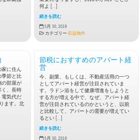
っ
何よ […]
た
メ
続きを読む
リ
不
5月 30, 2018
ッ
動
カテゴリー
収益物件
ト
産
投
資
約
節税におすすめのアパート経
で
考
営
の家に住ん
え
の季節と比
今、副業、もしくは、不動産活用の一つ
て
側の部屋が
としてアパート経営が注目されていま
お
寒く、長時
す。ラドン浴をして健康増進をしようと
く
。電気代だ
する方が増える中で、なぜ、アパート経
こ
ります。北
営が注目されているのかというと、以前
と
と比較して、アパートの需要が増えてい
は
るとい […]
続きを読む
節
5月 30, 2018