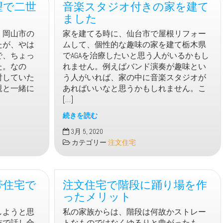
望で二世
音楽スタジオ付きの家を建て
ました
、岡山市の
家を建てる時に、仙台市で屋根リフォー
たが、やは
ムして、個性的な趣味の家を建て栃木県
で、ちょっ
でAGAを治療したいと思う人がいるかもし
た。なの
れません。例えばバンド演奏が趣味とい
討していた
う人がいれば、家の中に音楽スタジオが
親と一緒に
あればいいなと思うかもしれません。こ
[…]
続きを読む
音
3月 5, 2020
楽
カテゴリー
注文住宅
ス
タ
ジ
帯住宅で
注文住宅で階段に踊り場を作
オ
付
ったメリット
き
しようと思
私の家族からは、階段は何故かストレー
の
族で話し合
トなものではなくゆるりと曲がったも