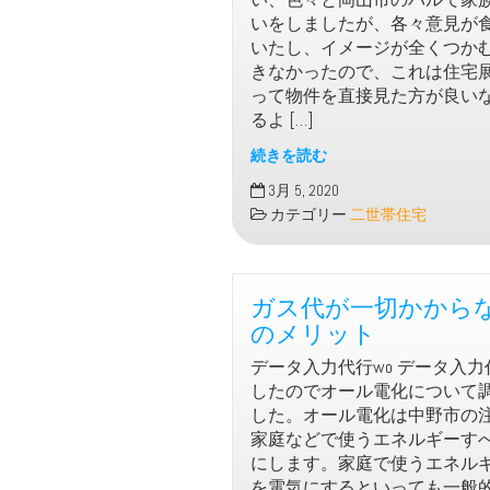
望
いをしましたが、各々意見が
で
いたし、イメージが全くつか
二
きなかったので、これは住宅
世
って物件を直接見た方が良い
帯
るよ […]
住
宅
続きを読む
家
3月 5, 2020
づ
カテゴリー
二世帯住宅
く
り
の
ガス代が一切かから
際
に
のメリット
二
データ入力代行wo データ入
世
したのでオール電化について
帯
した。オール電化は中野市の
住
家庭などで使うエネルギーす
宅
にします。家庭で使うエネル
で
を電気にするといっても一般