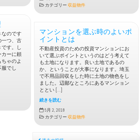
税
カテゴリー
収益物件
に
お
理
す
マンションを選ぶ時のよいポ
す
きなのです
め
イントとは
の一つ、古
の
きです。し
不動産投資のための投資マンションにお
ア
ーカーに頼
いて選ぶポイントというのはどう考えて
パ
もちゃのよ
も土地になります。良い土地であるの
ー
不服でし
か、ということが大事になります。埼玉
ト
で不用品回収をした時に土地の物色をし
経
ました。辺鄙なところにあるマンション
営
ととい […]
続きを読む
マ
5月 2, 2018
ン
カテゴリー
収益物件
シ
ョ
ン